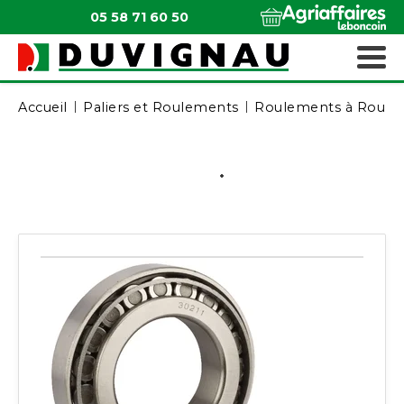
05 58 71 60 50
QUI SOMMES-NOUS ?
MATÉRIELS ESPACES VERTS
Accueil
Paliers et Roulements
Roulements à Roule