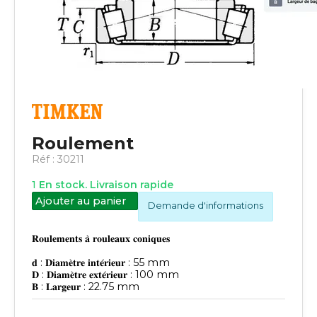
Roulement
Réf :
30211
1
En stock. Livraison rapide
Ajouter au panier
Demande d'informations
𝐑𝐨𝐮𝐥𝐞𝐦𝐞𝐧𝐭𝐬 𝐚̀ 𝐫𝐨𝐮𝐥𝐞𝐚𝐮𝐱 𝐜𝐨𝐧𝐢𝐪𝐮𝐞𝐬
𝐝 : 𝐃𝐢𝐚𝐦𝐞̀𝐭𝐫𝐞 𝐢𝐧𝐭𝐞́𝐫𝐢𝐞𝐮𝐫 : 55 mm
𝐃 : 𝐃𝐢𝐚𝐦𝐞̀𝐭𝐫𝐞 𝐞𝐱𝐭𝐞́𝐫𝐢𝐞𝐮𝐫 : 100 mm
𝐁 : 𝐋𝐚𝐫𝐠𝐞𝐮𝐫 : 22.75 mm