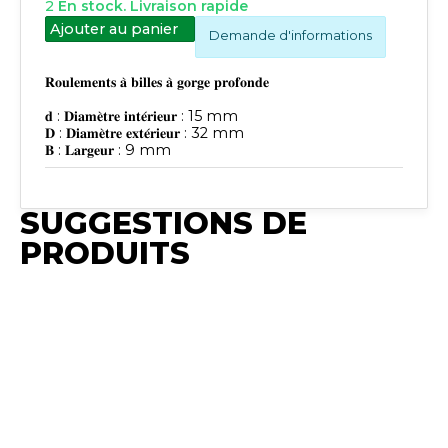
2
En stock. Livraison rapide
Ajouter au panier
Demande d'informations
𝐑𝐨𝐮𝐥𝐞𝐦𝐞𝐧𝐭𝐬 𝐚̀ 𝐛𝐢𝐥𝐥𝐞𝐬 𝐚̀ 𝐠𝐨𝐫𝐠𝐞 𝐩𝐫𝐨𝐟𝐨𝐧𝐝𝐞
𝐝 : 𝐃𝐢𝐚𝐦𝐞̀𝐭𝐫𝐞 𝐢𝐧𝐭𝐞́𝐫𝐢𝐞𝐮𝐫 : 15 mm
𝐃 : 𝐃𝐢𝐚𝐦𝐞̀𝐭𝐫𝐞 𝐞𝐱𝐭𝐞́𝐫𝐢𝐞𝐮𝐫 : 32 mm
𝐁 : 𝐋𝐚𝐫𝐠𝐞𝐮𝐫 : 9 mm
SUGGESTIONS DE
PRODUITS
Publié
Publié
Publié
Publié
Publié
Synchro
Synchro
Synchro
Synchro
Synchro
Irium
Irium
Irium
Irium
Irium
𝐑𝐨𝐮𝐥𝐞𝐦𝐞𝐧𝐭𝐬
𝐑𝐨𝐮𝐥𝐞𝐦𝐞𝐧𝐭𝐬
𝐑𝐨𝐮𝐥𝐞𝐦𝐞𝐧𝐭𝐬

𝐑𝐨𝐮𝐥𝐞𝐦𝐞𝐧𝐭𝐬 𝐚̀
𝐑𝐨𝐮𝐥𝐞𝐦𝐞𝐧𝐭𝐬 𝐚̀
𝐚̀ 𝐛𝐢𝐥𝐥𝐞𝐬 𝐚̀
𝐚̀ 𝐛𝐢𝐥𝐥𝐞𝐬 𝐚̀
𝐚̀ 𝐛𝐢𝐥𝐥𝐞𝐬 𝐚̀

𝐛𝐢𝐥𝐥𝐞𝐬 𝐚̀ 𝐠𝐨𝐫𝐠𝐞
𝐛𝐢𝐥𝐥𝐞𝐬 𝐚̀ 𝐠𝐨𝐫𝐠𝐞
𝐠𝐨𝐫𝐠𝐞
𝐠𝐨𝐫𝐠𝐞
𝐠𝐨𝐫𝐠𝐞

𝐩𝐫𝐨𝐟𝐨𝐧𝐝𝐞 𝐝 :
𝐩𝐫𝐨𝐟𝐨𝐧𝐝𝐞 𝐝 :
𝐩𝐫𝐨𝐟𝐨𝐧𝐝𝐞 𝐝 :
𝐩𝐫𝐨𝐟𝐨𝐧𝐝𝐞 𝐝 :
𝐩𝐫𝐨𝐟𝐨𝐧𝐝𝐞 𝐝 :

𝐃𝐢𝐚𝐦𝐞̀𝐭𝐫𝐞
𝐃𝐢𝐚𝐦𝐞̀𝐭𝐫𝐞
𝐃𝐢𝐚𝐦𝐞̀𝐭𝐫𝐞
𝐃𝐢𝐚𝐦𝐞̀𝐭𝐫𝐞
𝐃𝐢𝐚𝐦𝐞̀𝐭𝐫𝐞
