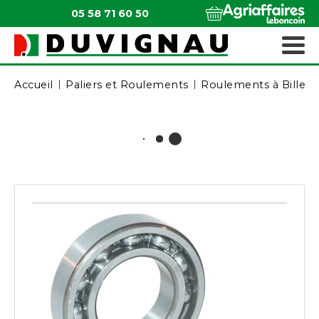
05 58 71 60 50
QUI SOMMES-NOUS ?
MATÉRIELS ESPACES VERTS
Accueil
Paliers et Roulements
Roulements à Billes