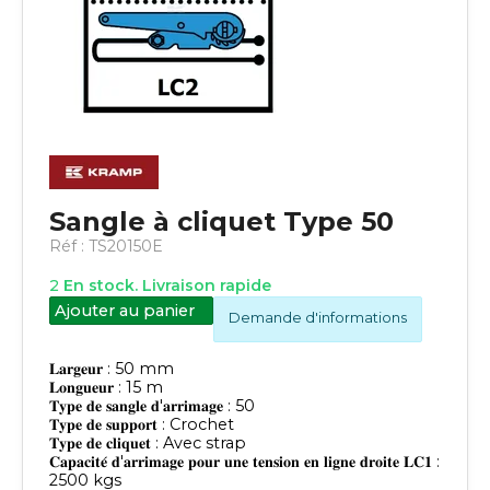
Sangle à cliquet Type 50
Réf :
TS20150E
2
En stock. Livraison rapide
Ajouter au panier
Demande d'informations
𝐋𝐚𝐫𝐠𝐞𝐮𝐫 : 50 mm
𝐋𝐨𝐧𝐠𝐮𝐞𝐮𝐫 : 15 m
𝐓𝐲𝐩𝐞 𝐝𝐞 𝐬𝐚𝐧𝐠𝐥𝐞 𝐝'𝐚𝐫𝐫𝐢𝐦𝐚𝐠𝐞 : 50
𝐓𝐲𝐩𝐞 𝐝𝐞 𝐬𝐮𝐩𝐩𝐨𝐫𝐭 : Crochet
𝐓𝐲𝐩𝐞 𝐝𝐞 𝐜𝐥𝐢𝐪𝐮𝐞𝐭 : Avec strap
𝐂𝐚𝐩𝐚𝐜𝐢𝐭𝐞́ 𝐝'𝐚𝐫𝐫𝐢𝐦𝐚𝐠𝐞 𝐩𝐨𝐮𝐫 𝐮𝐧𝐞 𝐭𝐞𝐧𝐬𝐢𝐨𝐧 𝐞𝐧 𝐥𝐢𝐠𝐧𝐞 𝐝𝐫𝐨𝐢𝐭𝐞 𝐋𝐂𝟏 :
2500 kgs