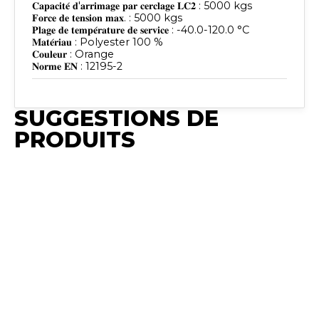
𝐂𝐚𝐩𝐚𝐜𝐢𝐭𝐞́ 𝐝'𝐚𝐫𝐫𝐢𝐦𝐚𝐠𝐞 𝐩𝐚𝐫 𝐜𝐞𝐫𝐜𝐥𝐚𝐠𝐞 𝐋𝐂𝟐 : 5000 kgs
𝐅𝐨𝐫𝐜𝐞 𝐝𝐞 𝐭𝐞𝐧𝐬𝐢𝐨𝐧 𝐦𝐚𝐱. : 5000 kgs
𝐏𝐥𝐚𝐠𝐞 𝐝𝐞 𝐭𝐞𝐦𝐩𝐞́𝐫𝐚𝐭𝐮𝐫𝐞 𝐝𝐞 𝐬𝐞𝐫𝐯𝐢𝐜𝐞 : -40.0-120.0 °C
𝐌𝐚𝐭𝐞́𝐫𝐢𝐚𝐮 : Polyester 100 %
𝐂𝐨𝐮𝐥𝐞𝐮𝐫 : Orange
𝐍𝐨𝐫𝐦𝐞 𝐄𝐍 : 12195-2
SUGGESTIONS DE
PRODUITS
Publié
Publié
Publié
Publié
Publi
Publié
Synchro
Synchro
Synchro
Synchro
Sync
Synchro
Irium
Irium
Irium
Irium
Irium
Irium
𝐂𝐚𝐩𝐚𝐜𝐢𝐭𝐞́ 𝐝𝐞
𝐂𝐚𝐩𝐚𝐜𝐢𝐭𝐞́ 𝐝𝐞
𝐋𝐚𝐫𝐠𝐞𝐮𝐫 :
𝐋𝐚𝐫𝐠𝐞𝐮𝐫 :
𝐂𝐚𝐩𝐚𝐜
𝐂𝐚𝐩𝐚𝐜𝐢𝐭𝐞́ 𝐝𝐞
𝐜𝐡𝐚𝐫𝐠𝐞
𝐜𝐡𝐚𝐫𝐠𝐞
25 mm
35 mm
𝐜𝐡𝐚𝐫𝐠
𝐜𝐡𝐚𝐫𝐠𝐞
𝐦𝐚𝐱𝐢𝐦𝐚𝐥𝐞 :
𝐦𝐚𝐱𝐢𝐦𝐚𝐥𝐞 :
𝐋𝐨𝐧𝐠𝐮𝐞𝐮𝐫 :
𝐋𝐨𝐧𝐠𝐮𝐞𝐮𝐫 :
𝐦𝐚𝐱𝐢𝐦
𝐦𝐚𝐱𝐢𝐦𝐚𝐥𝐞 :
2000 kg
1000 kg
6 m 𝐓𝐲𝐩𝐞
9 m 𝐓𝐲𝐩𝐞
1000
1000 kg
𝐂𝐚𝐩𝐚𝐜𝐢𝐭𝐞́ 𝐝𝐞
𝐂𝐚𝐩𝐚𝐜𝐢𝐭𝐞́ 𝐝𝐞
𝐝𝐞 𝐬𝐚𝐧𝐠𝐥𝐞
𝐝𝐞 𝐬𝐚𝐧𝐠𝐥𝐞
𝐂𝐚𝐩𝐚𝐜
𝐂𝐚𝐩𝐚𝐜𝐢𝐭𝐞́ 𝐝𝐞
𝐜𝐡𝐚𝐫𝐠𝐞 𝐝𝐞
𝐜𝐡𝐚𝐫𝐠𝐞 𝐝𝐞
𝐝'𝐚𝐫𝐫𝐢𝐦𝐚𝐠𝐞
𝐝'𝐚𝐫𝐫𝐢𝐦𝐚𝐠𝐞
𝐜𝐡𝐚𝐫𝐠
𝐜𝐡𝐚𝐫𝐠𝐞 𝐝𝐞
𝐬𝐞𝐫𝐯𝐢𝐜𝐞
𝐬𝐞𝐫𝐯𝐢𝐜𝐞
: 25A 𝐓𝐲𝐩𝐞
: 35A 𝐓𝐲𝐩𝐞
𝐬𝐞𝐫𝐯𝐢𝐜