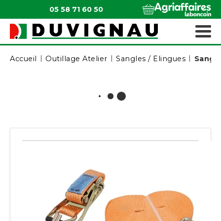
05 58 71 60 50
QUI SOMMES-NOUS ?
MATÉRIELS ESPACES VERTS
Accueil
Outillage Atelier
Sangles / Élingues
Sangle