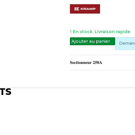
1
En stock. Livraison rapide
Ajouter au panier
Demande
𝐒𝐞𝐜𝐭𝐢𝐨𝐧𝐧𝐞𝐮𝐫 𝟐𝟓𝟎𝐀
TS
Publié
Synchro Irium
𝐒𝐞𝐜𝐭𝐢𝐨𝐧𝐧𝐞𝐮𝐫 𝟑𝟓𝟎𝐀
Voir le produit
Sectionneur 350A
Réf :