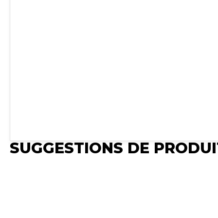
SUGGESTIONS DE PRODUI
Publié
Synchro Irium
𝐒𝐞𝐜𝐭𝐢𝐨𝐧𝐧𝐞𝐮𝐫 𝟐𝟓𝟎𝐀
Voir le produit
Sectionneur 250A
Réf :