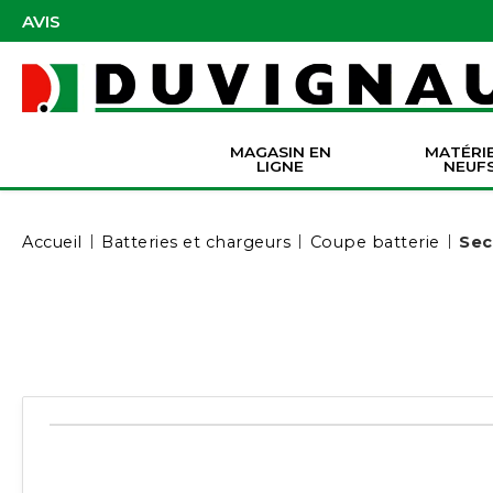
AVIS
MAGASIN EN
MATÉRI
LIGNE
NEUF
Masques et accessoires de protection
Pièces Origine Massey Ferguson
Dir
Batter
Serva
Co
Accueil
Batteries et chargeurs
Coupe batterie
Sec