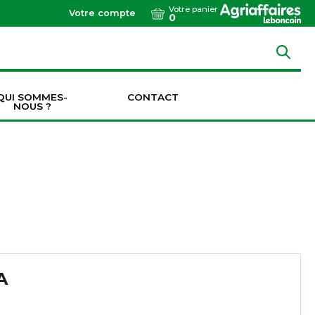
Votre panier
Votre compte
0
QUI SOMMES-
CONTACT
NOUS ?
Dents de vibroculteurs / cultivateurs / décompacteurs
Socs de vibroculteurs / cultivateurs / décompacteurs
Transmissions & Accouplements
A