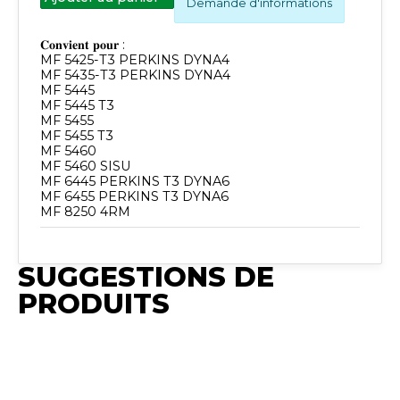
Demande d'informations
𝐂𝐨𝐧𝐯𝐢𝐞𝐧𝐭 𝐩𝐨𝐮𝐫 :
MF 5425-T3 PERKINS DYNA4
MF 5435-T3 PERKINS DYNA4
MF 5445
MF 5445 T3
MF 5455
MF 5455 T3
MF 5460
MF 5460 SISU
MF 6445 PERKINS T3 DYNA6
MF 6455 PERKINS T3 DYNA6
SUGGESTIONS DE
PRODUITS
Publié
Synchro
Publié
Publ
Publié
Irium
Publié
Synchro
Syn
Synchro
Synchro
Irium
Iriu
Irium
Support
Irium