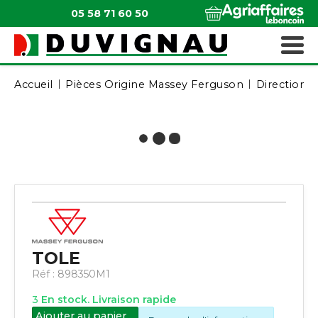
05 58 71 60 50
QUI SOMMES-NOUS ?
MATÉRIELS ESPACES VERTS
Accueil
Pièces Origine Massey Ferguson
Direction /
TOLE
Réf :
898350M1
3
En stock. Livraison rapide
Ajouter au panier