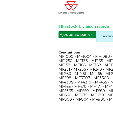
1
En stock. Livraison rapide
Ajouter au panier
Demande
𝐂𝐨𝐧𝐯𝐢𝐞𝐧𝐭 𝐩𝐨𝐮𝐫 :
MF1000 - MF1004 - MF1080 -
MF1250 - MF133 - MF135 - MF1
MF158 - MF165 - MF168 - MF1
MF231 - MF235 - MF240 - MF2
MF260 - MF261 - MF265 - MF
MF298 - MF3307 - MF3308 - 
MF4309 - MF4310 - MF435 - 
MF465 - MF470 - MF471 - MF4
MF5365 - MF550 - MF560 - M
MF660 - MF675 - MF680 - MF
MF800 - MF804 - MF900 - 