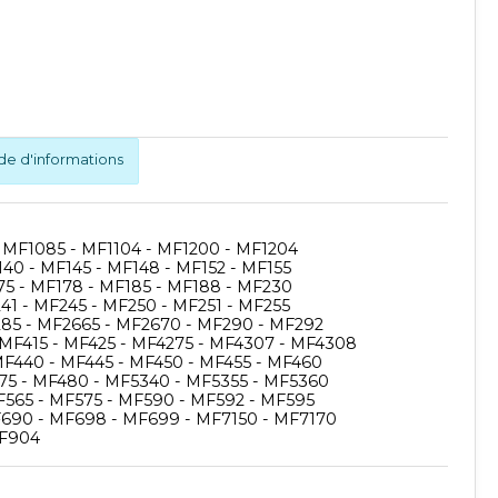
 d'informations
 MF1085 - MF1104 - MF1200 - MF1204
40 - MF145 - MF148 - MF152 - MF155
75 - MF178 - MF185 - MF188 - MF230
41 - MF245 - MF250 - MF251 - MF255
285 - MF2665 - MF2670 - MF290 - MF292
MF415 - MF425 - MF4275 - MF4307 - MF4308
MF440 - MF445 - MF450 - MF455 - MF460
75 - MF480 - MF5340 - MF5355 - MF5360
F565 - MF575 - MF590 - MF592 - MF595
690 - MF698 - MF699 - MF7150 - MF7170
MF904