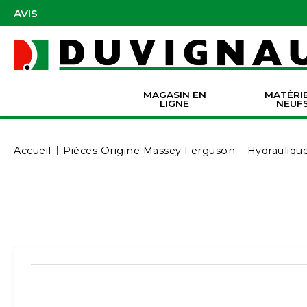
AVIS
MAGASIN EN
MATÉRI
LIGNE
NEUF
Masques et accessoires de protection
Pièces Origine Massey Ferguson
Dir
Batter
Serva
Co
Accueil
Pièces Origine Massey Ferguson
Hydrauliqu