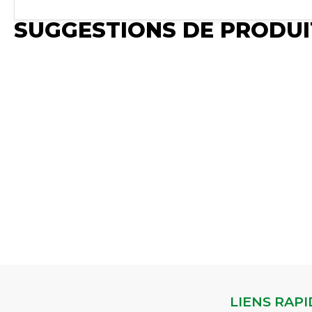
SUGGESTIONS DE PRODUI
Publié
Publié
Publié
P
Synchro Irium
Synchro Irium
Synchro Irium
S
𝐂𝐨𝐧𝐯𝐢𝐞𝐧𝐭 𝐩𝐨𝐮𝐫 :
𝐂𝐨𝐧𝐯𝐢𝐞𝐧𝐭 𝐩𝐨𝐮𝐫 : MF
𝐂𝐨𝐧𝐯𝐢𝐞𝐧𝐭 𝐩𝐨𝐮𝐫 : MF
𝐂
MF230 - MF231 -
2620 - MF 2625 -
2620 - MF 2625 - MF
5
MF240 - MF241 -
MF 2640 - MF
2640 - MF 2645 -
D
MF243 - MF250 -
2645 - MF 2680 -
MF 2680 - MF 2685
5
MF253 - MF263
MF 2685 MF 2720
MF 2720 - MF 2725
5
MF340 - MF342 -
- MF 272
Voir le
- MF 3525
Voir le
5
MF350...
Voir le
produit
produit
l
produit
JEU DE JOINTS
SEGMENT
R
JOINT ETANCHEITE
Réf :
Réf :
Ré
Réf :
3100773M91
3041368M1
3
3186175M1
LIENS RAPI