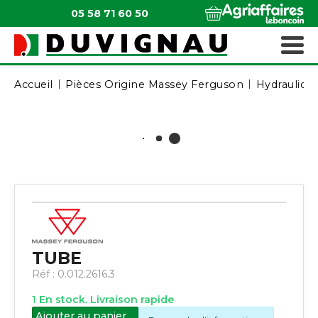
05 58 71 60 50
QUI SOMMES-NOUS ?
MATÉRIELS ESPACES VERTS
Accueil
Pièces Origine Massey Ferguson
Hydrauliqu
TUBE
Réf :
0.012.2616.3
1
En stock. Livraison rapide
Ajouter au panier