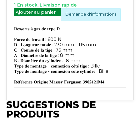
1
En stock. Livraison rapide
Ajouter au panier
Demande d'informations
𝐑𝐞𝐬𝐬𝐨𝐫𝐭𝐬 𝐚̀ 𝐠𝐚𝐳 𝐝𝐞 𝐭𝐲𝐩𝐞 𝐃
𝐅𝐨𝐫𝐜𝐞 𝐝𝐞 𝐭𝐫𝐚𝐯𝐚𝐢𝐥 : 600 N
𝐃 : 𝐋𝐨𝐧𝐠𝐮𝐞𝐮𝐫 𝐭𝐨𝐭𝐚𝐥𝐞 : 230 mm - 115 mm
𝐂 : 𝐂𝐨𝐮𝐫𝐬𝐞 𝐝𝐞 𝐥𝐚 𝐭𝐢𝐠𝐞 : 75 mm
𝐀 : 𝐃𝐢𝐚𝐦𝐞̀𝐭𝐫𝐞 𝐝𝐞 𝐥𝐚 𝐭𝐢𝐠𝐞 : 8 mm
𝐁 : 𝐃𝐢𝐚𝐦𝐞̀𝐭𝐫𝐞 𝐝𝐮 𝐜𝐲𝐥𝐢𝐧𝐝𝐫𝐞 : 18 mm
𝐓𝐲𝐩𝐞 𝐝𝐞 𝐦𝐨𝐧𝐭𝐚𝐠𝐞 - 𝐜𝐨𝐧𝐧𝐞𝐱𝐢𝐨𝐧 𝐜𝐨̂𝐭𝐞́ 𝐭𝐢𝐠𝐞 : Bille
𝐓𝐲𝐩𝐞 𝐝𝐞 𝐦𝐨𝐧𝐭𝐚𝐠𝐞 - 𝐜𝐨𝐧𝐧𝐞𝐱𝐢𝐨𝐧 𝐜𝐨̂𝐭𝐞́ 𝐜𝐲𝐥𝐢𝐧𝐝𝐫𝐞 : Bille
SUGGESTIONS DE
PRODUITS
Publié
Publié
Publié
Publié
Publié
Synchro
Synchro
Synchro
Synchro
Synchro
Irium
Irium
Irium
Irium
Publié
Irium