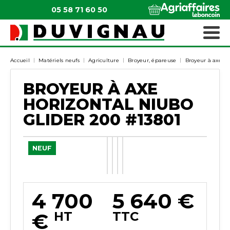
05 58 71 60 50
QUI SOMMES-NOUS ?
MATÉRIELS ESPACES VERTS
Accueil
Matériels neufs
Agriculture
Broyeur, épareuse
Broyeur à axe ho
BROYEUR À AXE
HORIZONTAL
NIUBO
GLIDER 200
#13801
NEUF
4 700
5 640
€
€
HT
TTC