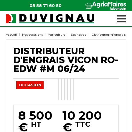
05 58 71 60 50
QUI SOMMES-NOUS ?
MATÉRIELS ESPACES VERTS
Accueil
Nos occasions
Agriculture
Epandage
Distributeur d'engrais
DISTRIBUTEUR
D'ENGRAIS
VICON
RO-
EDW
#M 06/24
OCCASION
8 500
10 200
€
HT
€
TTC