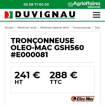
05 58 71 60 50
QUI SOMMES-NOUS ?
MATÉRIELS ESPACES VERTS
Accueil
Matériels neufs
Matériels Espaces Verts
Tronçonneuses
Tronçon
TRONÇONNEUSE
OLEO-MAC
GSH560
#E000081
NEUF
241
€
288
€
HT
TTC