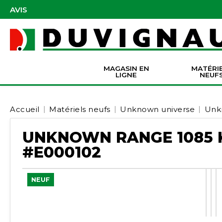
AVIS
MAGASIN EN
MATÉRI
LIGNE
NEUF
Masques et accessoires de protection
Pièces Origine Massey Ferguson
Dir
Batter
Serva
Co
Accueil
Matériels neufs
Unknown universe
Unk
UNKNOWN RANGE 1085
#E000102
NEUF