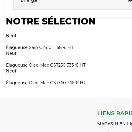
Énergie
N
NOTRE SÉLECTION
Neuf
Élagueuse
Sarp
G2510T
158
€
HT
Neuf
Élagueuse
Oleo-Mac
GST250
333
€
HT
Neuf
Élagueuse
Oleo-Mac
GST360
366
€
HT
LIENS RAPI
MAGASIN EN L