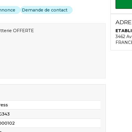
annonce
Demande de contact
ADRES
batterie OFFERTE
ETABL
3462 A
FRANC
ress
G343
000102