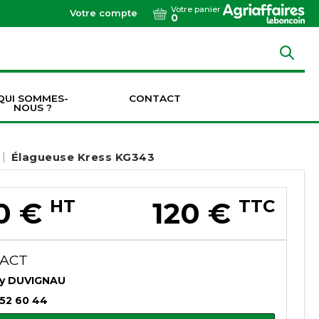
Votre panier
Votre compte
0
QUI SOMMES-
CONTACT
NOUS ?
Dents de vibroculteurs / cultivateurs / décompacteurs
Socs de vibroculteurs / cultivateurs / décompacteurs
Transmissions & Accouplements
Élagueuse Kress KG343
0
€
HT
120
€
TTC
ACT
ry DUVIGNAU
 52 60 44