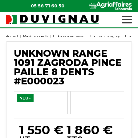
05 58 71 60 50
QUI SOMMES-NOUS ?
MATÉRIELS ESPACES VERTS
Accueil
Matériels neufs
Unknown universe
Unknown category
Unknow
UNKNOWN RANGE
1091
ZAGRODA
PINCE
PAILLE 8 DENTS
#E000023
NEUF
1 550
€
1 860
€