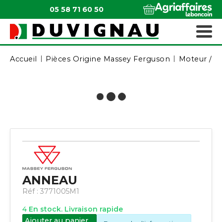
05 58 71 60 50
QUI SOMMES-NOUS ?
MATÉRIELS ESPACES VERTS
Accueil
Pièces Origine Massey Ferguson
Moteur / A
ANNEAU
Réf :
3771005M1
4
En stock. Livraison rapide
Ajouter au panier