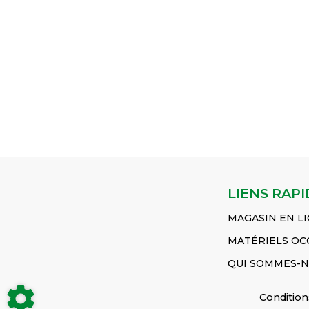
MF135 - M
𝐋𝐚𝐫𝐠𝐞𝐮𝐫 : 13 mm 𝐂𝐨𝐧𝐯𝐢𝐞𝐧𝐭
2RM MF 6235 4RM MF
MF231 - MF
𝐩𝐨𝐮𝐫 : MF 8280 4RM MF
6245 2RM MF 6245 4RM
MF240 - M
8270 4RM MF 8260
MF 6255 2RM MF 6255
MF250 MF2
2RM MF 8220 2RM...
4RM MF 6260 2RM MF...
MF345
Voir
Voir le produit
Voir le produit
produit
COURROIE
CAPTEUR TEMPERAT
DURITE D
Réf :
Réf :
Réf :
3386214M1
1877731M92
1860374M
LIENS RAPI
MAGASIN EN L
MATÉRIELS OC
QUI SOMMES-N
Condition