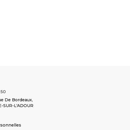
 : 178MM
𝐋𝐚𝐫𝐠𝐞𝐮𝐫 : 13 mm
𝐩𝐨𝐮𝐫 : MF
𝐂𝐨𝐧𝐯𝐢𝐞𝐧𝐭
 𝐩𝐨𝐮𝐫 : MF1004 -
𝐂𝐨𝐧𝐯𝐢𝐞𝐧𝐭 𝐩𝐨𝐮𝐫 : MF 2645
235 - MF
𝐩𝐨𝐮𝐫 : MF
MF3060 -
- MF 2680 - MF 2685 -
245 - MF
821
Voir le
MF3070 -
MF 2725 - MF 3080
250 - MF
produit
Voir le produit
MF...
Voir le produit
255
Voir le
COURROIE
E
COURROIE TRAPEZ
produit
Réf :
Réf :
JOINT
1630361M1
1686883M1
Réf :
1633231M1
 50
e De Bordeaux,
E-SUR-L'ADOUR
rsonnelles