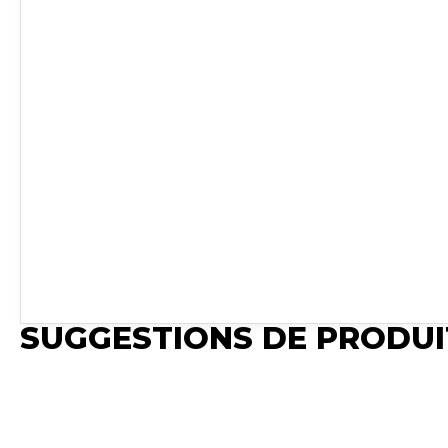
SUGGESTIONS DE PRODUI
Publié
Publié
Publié
Synchro Ir
Synchro Irium
Synchro Irium
𝐂𝐨𝐧𝐯𝐢𝐞𝐧𝐭 𝐩𝐨
𝐋𝐨𝐧𝐠𝐮𝐞𝐮𝐫 : 1150 mm
𝐂𝐨𝐧𝐯𝐢𝐞𝐧𝐭 𝐩𝐨𝐮𝐫 : MF 6235