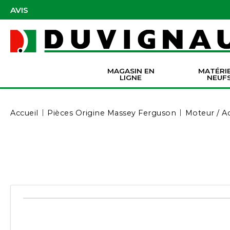
AVIS
MAGASIN EN
MATÉRI
LIGNE
NEUF
Masques et accessoires de protection
Pièces Origine Massey Ferguson
Dir
Batter
Serva
Co
Accueil
Pièces Origine Massey Ferguson
Moteur / A