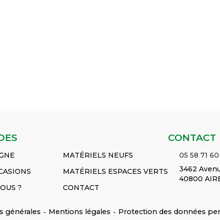
F230 -
𝐋𝐚𝐫𝐠𝐞𝐮𝐫 : 13MM 𝐂𝐨𝐧𝐯𝐢𝐞𝐧𝐭
𝐂𝐨𝐧𝐯𝐢𝐞𝐧𝐭 𝐩𝐨𝐮𝐫 :
𝐋𝐚𝐫𝐠𝐞𝐮𝐫
235 -
𝐩𝐨𝐮𝐫 : MF243 - MF253 -
MF365 - MF375 -
𝐂𝐨𝐧𝐯𝐢𝐞𝐧𝐭
F245 -
MF263 - MF340 -
MF385 - MF390 -
MF3050 - 
55 -
MF342 - MF350 -
MF398
Voir le
MF3065 - 
 le
MF352...
Voir le produit
produit
MF3075...
COURROIE TRAPEZ
COURROIE
PRÉFILTR
'EAU
Réf :
TRAPEZ
Réf :
1693746M1
Réf :
1693129M1
2
1693745M1
DES
CONTACT
IGNE
MATÉRIELS NEUFS
05 58 71 60
3462 Avenu
CASIONS
MATÉRIELS ESPACES VERTS
40800 AIR
OUS ?
CONTACT
s générales
-
Mentions légales
-
Protection des données pe