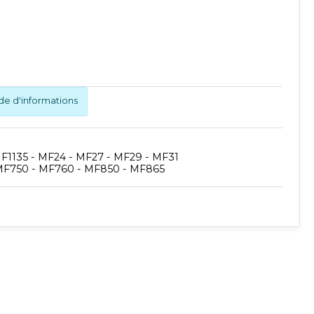
 d'informations
MF1135 - MF24 - MF27 - MF29 - MF31
MF750 - MF760 - MF850 - MF865
Publié
Publié
Synchro
Publié
rium
Synchro Irium
Irium
Synchro
Irium
𝐫 : 157.5MM
𝐋𝐨𝐧𝐠𝐮𝐞𝐮𝐫 : 1125 mm
𝐂𝐨𝐧𝐯𝐢𝐞𝐧𝐭