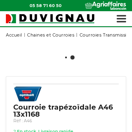
05 58 71 60 50
QUI SOMMES-NOUS ?
MATÉRIELS ESPACES VERTS
Accueil
Chaines et Courroies
Courroies Transmissio
Courroie trapézoïdale A46
13x1168
Réf :
A46
2
En stock. Livraison rapide