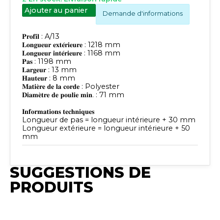
Ajouter au panier
Demande d'informations
𝐏𝐫𝐨𝐟𝐢𝐥 : A/13
𝐋𝐨𝐧𝐠𝐮𝐞𝐮𝐫 𝐞𝐱𝐭𝐞́𝐫𝐢𝐞𝐮𝐫𝐞 : 1218 mm
𝐋𝐨𝐧𝐠𝐮𝐞𝐮𝐫 𝐢𝐧𝐭𝐞́𝐫𝐢𝐞𝐮𝐫𝐞 : 1168 mm
𝐏𝐚𝐬 : 1198 mm
𝐋𝐚𝐫𝐠𝐞𝐮𝐫 : 13 mm
𝐇𝐚𝐮𝐭𝐞𝐮𝐫 : 8 mm
𝐌𝐚𝐭𝐢𝐞̀𝐫𝐞 𝐝𝐞 𝐥𝐚 𝐜𝐨𝐫𝐝𝐞 : Polyester
𝐃𝐢𝐚𝐦𝐞̀𝐭𝐫𝐞 𝐝𝐞 𝐩𝐨𝐮𝐥𝐢𝐞 𝐦𝐢𝐧. : 71 mm
𝐈𝐧𝐟𝐨𝐫𝐦𝐚𝐭𝐢𝐨𝐧𝐬 𝐭𝐞𝐜𝐡𝐧𝐢𝐪𝐮𝐞𝐬
Longueur de pas = longueur intérieure + 30 mm
Longueur extérieure = longueur intérieure + 50
mm
SUGGESTIONS DE
PRODUITS
Publié
Publié
Publié
Publié
Publié
Synchro
Synchro
Synchro
Synchro
Synchro
Irium
Irium
Irium
Irium