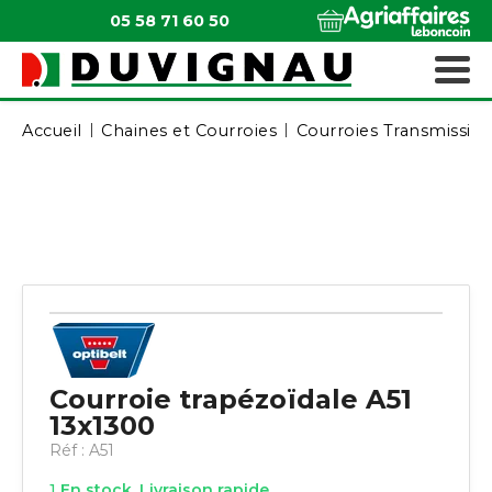
05 58 71 60 50
QUI SOMMES-NOUS ?
MATÉRIELS ESPACES VERTS
Accueil
Chaines et Courroies
Courroies Transmissio
Courroie trapézoïdale A51
13x1300
Réf :
A51
1
En stock. Livraison rapide