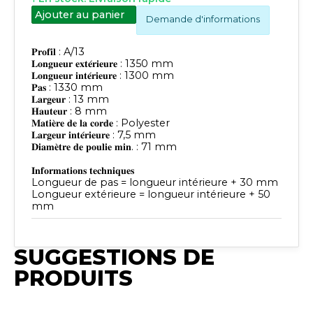
Ajouter au panier
Demande d'informations
𝐏𝐫𝐨𝐟𝐢𝐥 : A/13
𝐋𝐨𝐧𝐠𝐮𝐞𝐮𝐫 𝐞𝐱𝐭𝐞́𝐫𝐢𝐞𝐮𝐫𝐞 : 1350 mm
𝐋𝐨𝐧𝐠𝐮𝐞𝐮𝐫 𝐢𝐧𝐭𝐞́𝐫𝐢𝐞𝐮𝐫𝐞 : 1300 mm
𝐏𝐚𝐬 : 1330 mm
𝐋𝐚𝐫𝐠𝐞𝐮𝐫 : 13 mm
𝐇𝐚𝐮𝐭𝐞𝐮𝐫 : 8 mm
𝐌𝐚𝐭𝐢𝐞̀𝐫𝐞 𝐝𝐞 𝐥𝐚 𝐜𝐨𝐫𝐝𝐞 : Polyester
𝐋𝐚𝐫𝐠𝐞𝐮𝐫 𝐢𝐧𝐭𝐞́𝐫𝐢𝐞𝐮𝐫𝐞 : 7,5 mm
𝐃𝐢𝐚𝐦𝐞̀𝐭𝐫𝐞 𝐝𝐞 𝐩𝐨𝐮𝐥𝐢𝐞 𝐦𝐢𝐧. : 71 mm
𝐈𝐧𝐟𝐨𝐫𝐦𝐚𝐭𝐢𝐨𝐧𝐬 𝐭𝐞𝐜𝐡𝐧𝐢𝐪𝐮𝐞𝐬
Longueur de pas = longueur intérieure + 30 mm
Longueur extérieure = longueur intérieure + 50
mm
SUGGESTIONS DE
PRODUITS
Publié
Publié
Publié
Publié
Publié
Synchro
Synchro
Synchro
Synchro