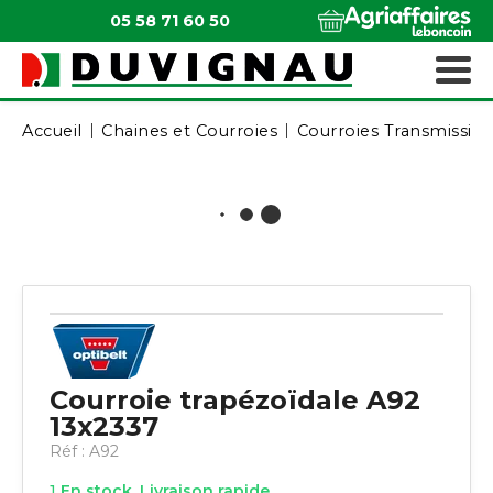
05 58 71 60 50
QUI SOMMES-NOUS ?
MATÉRIELS ESPACES VERTS
Accueil
Chaines et Courroies
Courroies Transmissio
Courroie trapézoïdale A92
13x2337
Réf :
A92
1
En stock. Livraison rapide