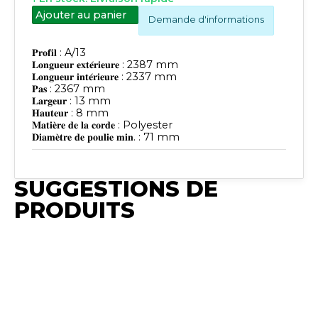
Ajouter au panier
Demande d'informations
𝐏𝐫𝐨𝐟𝐢𝐥 : A/13
𝐋𝐨𝐧𝐠𝐮𝐞𝐮𝐫 𝐞𝐱𝐭𝐞́𝐫𝐢𝐞𝐮𝐫𝐞 : 2387 mm
𝐋𝐨𝐧𝐠𝐮𝐞𝐮𝐫 𝐢𝐧𝐭𝐞́𝐫𝐢𝐞𝐮𝐫𝐞 : 2337 mm
𝐏𝐚𝐬 : 2367 mm
𝐋𝐚𝐫𝐠𝐞𝐮𝐫 : 13 mm
𝐇𝐚𝐮𝐭𝐞𝐮𝐫 : 8 mm
𝐌𝐚𝐭𝐢𝐞̀𝐫𝐞 𝐝𝐞 𝐥𝐚 𝐜𝐨𝐫𝐝𝐞 : Polyester
𝐃𝐢𝐚𝐦𝐞̀𝐭𝐫𝐞 𝐝𝐞 𝐩𝐨𝐮𝐥𝐢𝐞 𝐦𝐢𝐧. : 71 mm
SUGGESTIONS DE
PRODUITS
Publié
Publié
Publié
Publié
Publié
Synchro
Synchro
Synchro
Synchro
Synchro
Irium
Irium
Irium
Irium
Irium
𝐏𝐫𝐨𝐟𝐢𝐥 : A/13
𝐏𝐫𝐨𝐟𝐢𝐥 : A/13
𝐏𝐫𝐨𝐟𝐢𝐥 : A/13
𝐏𝐫𝐨𝐟𝐢𝐥 : A/13
𝐏𝐫𝐨𝐟𝐢𝐥 : A/13
𝐋𝐨𝐧𝐠𝐮𝐞𝐮𝐫
𝐋𝐨𝐧𝐠𝐮𝐞𝐮𝐫
𝐋𝐨𝐧𝐠𝐮𝐞𝐮𝐫
𝐋𝐨𝐧𝐠𝐮𝐞𝐮𝐫
𝐋𝐨𝐧𝐠𝐮𝐞𝐮𝐫
𝐞𝐱𝐭𝐞́𝐫𝐢𝐞𝐮𝐫𝐞 :
𝐞𝐱𝐭𝐞́𝐫𝐢𝐞𝐮𝐫𝐞 :
𝐞𝐱𝐭𝐞́𝐫𝐢𝐞𝐮𝐫𝐞 :
𝐞𝐱𝐭𝐞́𝐫𝐢𝐞𝐮𝐫𝐞 :
