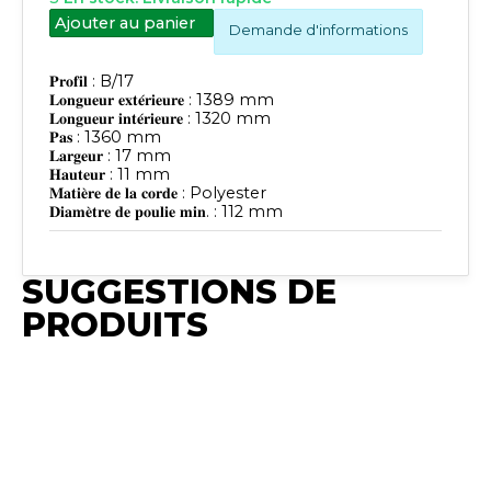
Ajouter au panier
Demande d'informations
𝐏𝐫𝐨𝐟𝐢𝐥 : B/17
𝐋𝐨𝐧𝐠𝐮𝐞𝐮𝐫 𝐞𝐱𝐭𝐞́𝐫𝐢𝐞𝐮𝐫𝐞 : 1389 mm
𝐋𝐨𝐧𝐠𝐮𝐞𝐮𝐫 𝐢𝐧𝐭𝐞́𝐫𝐢𝐞𝐮𝐫𝐞 : 1320 mm
𝐏𝐚𝐬 : 1360 mm
𝐋𝐚𝐫𝐠𝐞𝐮𝐫 : 17 mm
𝐇𝐚𝐮𝐭𝐞𝐮𝐫 : 11 mm
𝐌𝐚𝐭𝐢𝐞̀𝐫𝐞 𝐝𝐞 𝐥𝐚 𝐜𝐨𝐫𝐝𝐞 : Polyester
SUGGESTIONS DE
PRODUITS
Publié
Publié
Publié
Publié
Publié
Synchro
Synchro
Synchro
Synchro
Synchro
Irium
Irium
Irium
Irium
Irium
𝐏𝐫𝐨𝐟𝐢𝐥 : A/13
𝐏𝐫𝐨𝐟𝐢𝐥 : A/13
𝐏𝐫𝐨𝐟𝐢𝐥 : A/13
𝐏𝐫𝐨𝐟𝐢𝐥 : A/13
𝐏𝐫𝐨𝐟𝐢𝐥 : A/13
𝐋𝐨𝐧𝐠𝐮𝐞𝐮𝐫
𝐋𝐨𝐧𝐠𝐮𝐞𝐮𝐫
𝐋𝐨𝐧𝐠𝐮𝐞𝐮𝐫
𝐋𝐨𝐧𝐠𝐮𝐞𝐮𝐫
𝐋𝐨𝐧𝐠𝐮𝐞𝐮𝐫
𝐞𝐱𝐭𝐞́𝐫𝐢𝐞𝐮𝐫𝐞 :
𝐞𝐱𝐭𝐞́𝐫𝐢𝐞𝐮𝐫𝐞 :
𝐞𝐱𝐭𝐞́𝐫𝐢𝐞𝐮𝐫𝐞 :
𝐞𝐱𝐭𝐞́𝐫𝐢𝐞𝐮𝐫𝐞 :
