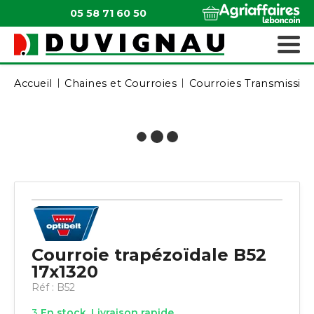
05 58 71 60 50
QUI SOMMES-NOUS ?
MATÉRIELS ESPACES VERTS
Accueil
Chaines et Courroies
Courroies Transmissio
Courroie trapézoïdale B52
17x1320
Réf :
B52
3
En stock. Livraison rapide