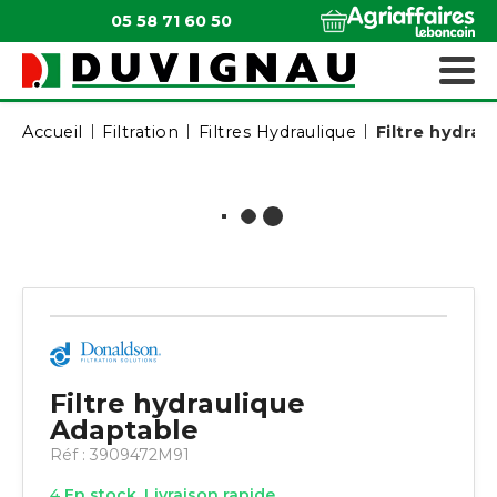
05 58 71 60 50
QUI SOMMES-NOUS ?
MATÉRIELS ESPACES VERTS
Accueil
Filtration
Filtres Hydraulique
Filtre hydrau
Filtre hydraulique
Adaptable
Réf :
3909472M91
4
En stock. Livraison rapide