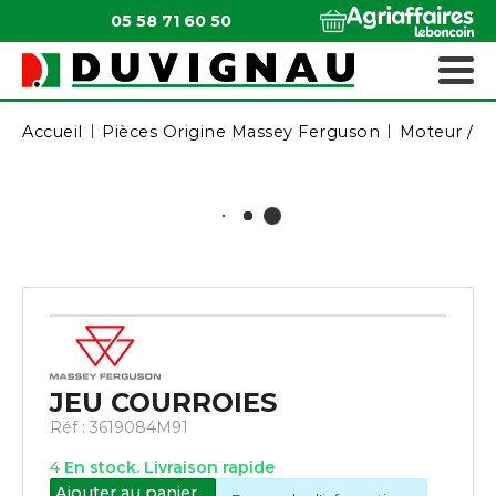
05 58 71 60 50
QUI SOMMES-NOUS ?
MATÉRIELS ESPACES VERTS
Accueil
Pièces Origine Massey Ferguson
Moteur / A
JEU COURROIES
Réf :
3619084M91
4
En stock. Livraison rapide
Ajouter au panier