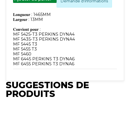
Demande d'informations
𝐋𝐨𝐧𝐠𝐮𝐞𝐮𝐫 : 1465MM
𝐋𝐚𝐫𝐠𝐞𝐮𝐫 : 13MM
𝐂𝐨𝐧𝐯𝐢𝐞𝐧𝐭 𝐩𝐨𝐮𝐫 :
MF 5425-T3 PERKINS DYNA4
MF 5435-T3 PERKINS DYNA4
MF 5445 T3
MF 5455 T3
MF 5460
MF 6445 PERKINS T3 DYNA6
SUGGESTIONS DE
PRODUITS
Publié
Publié
Synchro
P
Publié
Synchro
Publié
Publié
Irium
S
Synchro
Irium
Synchro
Synchro
I
Irium
Irium
Irium
𝐋𝐨𝐧𝐠𝐞𝐮𝐫 :
𝐂𝐨𝐧𝐯𝐢𝐞𝐧𝐭 𝐩𝐨𝐮𝐫