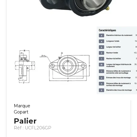
Marque
Gopart
Palier
Réf :
UCFL206GP