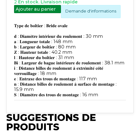
2
En stock. Livraison rapide
Ajouter au panier
Demande d'informations
𝐓𝐲𝐩𝐞 𝐝𝐞 𝐛𝐨𝐢̂𝐭𝐢𝐞𝐫 : 𝐁𝐫𝐢𝐝𝐞 𝐨𝐯𝐚𝐥𝐞
𝐝 : 𝐃𝐢𝐚𝐦𝐞̀𝐭𝐫𝐞 𝐢𝐧𝐭𝐞́𝐫𝐢𝐞𝐮𝐫 𝐝𝐮 𝐫𝐨𝐮𝐥𝐞𝐦𝐞𝐧𝐭 : 30 mm
𝐚 : 𝐋𝐨𝐧𝐠𝐮𝐞𝐮𝐫 𝐭𝐨𝐭𝐚𝐥𝐞 : 148 mm
𝐛 : 𝐋𝐚𝐫𝐠𝐞𝐮𝐫 𝐝𝐞 𝐛𝐨𝐢̂𝐭𝐢𝐞𝐫 : 80 mm
𝐙 : 𝐇𝐚𝐮𝐭𝐞𝐮𝐫 𝐭𝐨𝐭𝐚𝐥𝐞 : 40.2 mm
𝐥 : 𝐇𝐚𝐮𝐭𝐞𝐮𝐫 𝐝𝐮 𝐛𝐨𝐢̂𝐭𝐢𝐞𝐫 : 31 mm
𝐁𝐢 : 𝐋𝐚𝐫𝐠𝐞𝐮𝐫 𝐝𝐞 𝐛𝐚𝐠𝐮𝐞 𝐢𝐧𝐭𝐞́𝐫𝐢𝐞𝐮𝐫𝐞 𝐝𝐞 𝐫𝐨𝐮𝐥𝐞𝐦𝐞𝐧𝐭 : 38.1 mm
𝐢 : 𝐃𝐢𝐬𝐭𝐚𝐧𝐜𝐞 𝐛𝐢𝐥𝐥𝐞𝐬 𝐝𝐞 𝐫𝐨𝐮𝐥𝐞𝐦𝐞𝐧𝐭 𝐚̀ 𝐞𝐱𝐭𝐫𝐞́𝐦𝐢𝐭𝐞́ 𝐜𝐨̂𝐭𝐞́
𝐯𝐞𝐫𝐫𝐨𝐮𝐢𝐥𝐥𝐚𝐠𝐞 : 18 mm
𝐞 : 𝐄𝐧𝐭𝐫𝐚𝐱𝐞 𝐝𝐞𝐬 𝐭𝐫𝐨𝐮𝐬 𝐝𝐞 𝐦𝐨𝐧𝐭𝐚𝐠𝐞 : 117 mm
𝐧 : 𝐃𝐢𝐬𝐭𝐚𝐧𝐜𝐞 𝐛𝐢𝐥𝐥𝐞𝐬 𝐝𝐞 𝐫𝐨𝐮𝐥𝐞𝐦𝐞𝐧𝐭 𝐚̀ 𝐬𝐮𝐫𝐟𝐚𝐜𝐞 𝐝𝐞 𝐦𝐨𝐧𝐭𝐚𝐠𝐞 :
15.9 mm
𝐒 : 𝐃𝐢𝐚𝐦𝐞̀𝐭𝐫𝐞 𝐝𝐞𝐬 𝐭𝐫𝐨𝐮𝐬 𝐝𝐞 𝐦𝐨𝐧𝐭𝐚𝐠𝐞 : 16 mm
SUGGESTIONS DE
PRODUITS
Publié
Publié
Publié
Publié
Publ