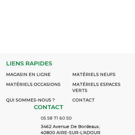
𝐚 :
𝐭𝐨𝐭𝐚𝐥𝐞 : 161...
𝐭𝐨𝐭𝐚𝐥𝐞 : 148...
𝐃𝐢𝐚𝐦𝐞̀𝐭𝐫𝐞
2 vis...
Voir
2 vis
𝐋𝐨𝐧𝐠𝐮𝐞𝐮𝐫
Voir le
Voir le
𝐢𝐧𝐭𝐞́𝐫𝐢𝐞𝐮𝐫...
le produit
le 
𝐭𝐨𝐭𝐚𝐥𝐞 :
produit
produit
Voir le
Roulement
Ro
175...
Voir
Palier
Palier
produit
à flasque
à f
le produit
Réf :
Réf :
Palier UCF
carré cpl.
carr
Palier
UCFL207GP
UCFL206GP
Réf :
Réf :
Réf
Réf :
UCF211
UCF210GP
UC
UCFL208
LIENS RAPIDES
MAGASIN EN LIGNE
MATÉRIELS NEUFS
MATÉRIELS OCCASIONS
MATÉRIELS ESPACES
VERTS
QUI SOMMES-NOUS ?
CONTACT
CONTACT
05 58 71 60 50
3462 Avenue De Bordeaux,
40800 AIRE-SUR-L'ADOUR