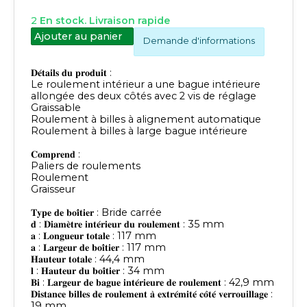
2
En stock. Livraison rapide
Ajouter au panier
Demande d'informations
𝐃𝐞́𝐭𝐚𝐢𝐥𝐬 𝐝𝐮 𝐩𝐫𝐨𝐝𝐮𝐢𝐭 :
Le roulement intérieur a une bague intérieure
allongée des deux côtés avec 2 vis de réglage
Graissable
Roulement à billes à alignement automatique
Roulement à billes à large bague intérieure
𝐂𝐨𝐦𝐩𝐫𝐞𝐧𝐝 :
Paliers de roulements
Roulement
Graisseur
𝐓𝐲𝐩𝐞 𝐝𝐞 𝐛𝐨𝐢̂𝐭𝐢𝐞𝐫 : Bride carrée
𝐝 : 𝐃𝐢𝐚𝐦𝐞̀𝐭𝐫𝐞 𝐢𝐧𝐭𝐞́𝐫𝐢𝐞𝐮𝐫 𝐝𝐮 𝐫𝐨𝐮𝐥𝐞𝐦𝐞𝐧𝐭 : 35 mm
𝐚 : 𝐋𝐨𝐧𝐠𝐮𝐞𝐮𝐫 𝐭𝐨𝐭𝐚𝐥𝐞 : 117 mm
𝐚 : 𝐋𝐚𝐫𝐠𝐞𝐮𝐫 𝐝𝐞 𝐛𝐨𝐢̂𝐭𝐢𝐞𝐫 : 117 mm
𝐇𝐚𝐮𝐭𝐞𝐮𝐫 𝐭𝐨𝐭𝐚𝐥𝐞 : 44,4 mm
𝐥 : 𝐇𝐚𝐮𝐭𝐞𝐮𝐫 𝐝𝐮 𝐛𝐨𝐢̂𝐭𝐢𝐞𝐫 : 34 mm
𝐁𝐢 : 𝐋𝐚𝐫𝐠𝐞𝐮𝐫 𝐝𝐞 𝐛𝐚𝐠𝐮𝐞 𝐢𝐧𝐭𝐞́𝐫𝐢𝐞𝐮𝐫𝐞 𝐝𝐞 𝐫𝐨𝐮𝐥𝐞𝐦𝐞𝐧𝐭 : 42,9 mm
𝐃𝐢𝐬𝐭𝐚𝐧𝐜𝐞 𝐛𝐢𝐥𝐥𝐞𝐬 𝐝𝐞 𝐫𝐨𝐮𝐥𝐞𝐦𝐞𝐧𝐭 𝐚̀ 𝐞𝐱𝐭𝐫𝐞́𝐦𝐢𝐭𝐞́ 𝐜𝐨̂𝐭𝐞́ 𝐯𝐞𝐫𝐫𝐨𝐮𝐢𝐥𝐥𝐚𝐠𝐞 :
19 mm