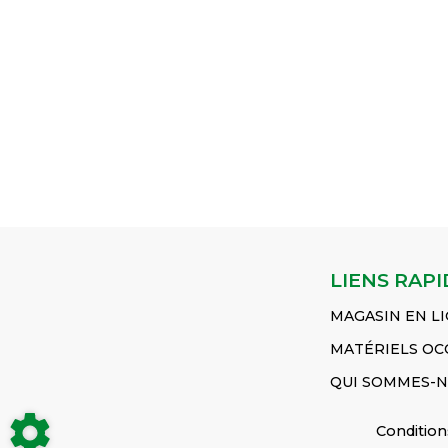
MF135 - M
𝐋𝐚𝐫𝐠𝐞𝐮𝐫 : 13 mm 𝐂𝐨𝐧𝐯𝐢𝐞𝐧𝐭
2RM MF 6235 4RM MF
MF231 - MF
𝐩𝐨𝐮𝐫 : MF 8280 4RM MF
6245 2RM MF 6245 4RM
MF240 - M
8270 4RM MF 8260
MF 6255 2RM MF 6255
MF250 MF2
2RM MF 8220 2RM...
4RM MF 6260 2RM MF...
MF345
Voir
Voir le produit
Voir le produit
produit
COURROIE
CAPTEUR TEMPERAT
DURITE D
Réf :
Réf :
Réf :
3386214M1
1877731M92
1860374M
LIENS RAPI
MAGASIN EN L
MATÉRIELS OC
QUI SOMMES-N
Condition