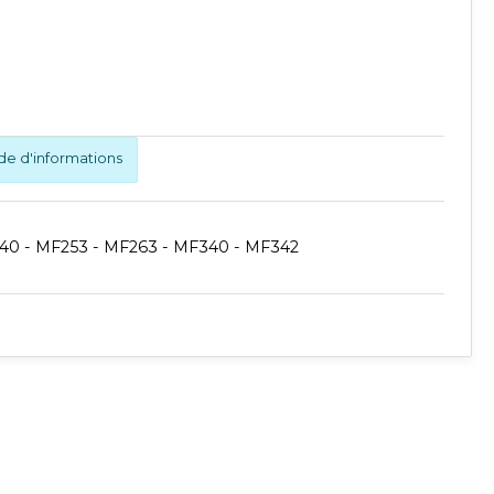
 d'informations
40 - MF253 - MF263 - MF340 - MF342
Publié
Publié
Synchro
Publié
rium
Synchro Irium
Irium
Synchro
Irium
𝐫 : 157.5MM
𝐋𝐨𝐧𝐠𝐮𝐞𝐮𝐫 : 1125 mm
𝐂𝐨𝐧𝐯𝐢𝐞𝐧𝐭