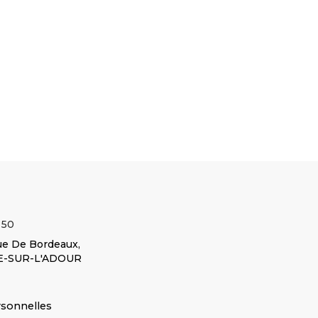
 : 178MM
𝐋𝐚𝐫𝐠𝐞𝐮𝐫 : 13 mm
𝐩𝐨𝐮𝐫 : MF
𝐂𝐨𝐧𝐯𝐢𝐞𝐧𝐭
 𝐩𝐨𝐮𝐫 : MF1004 -
𝐂𝐨𝐧𝐯𝐢𝐞𝐧𝐭 𝐩𝐨𝐮𝐫 : MF 2645
235 - MF
𝐩𝐨𝐮𝐫 : MF
MF3060 -
- MF 2680 - MF 2685 -
245 - MF
821
Voir le
MF3070 -
MF 2725 - MF 3080
250 - MF
produit
Voir le produit
MF...
Voir le produit
255
Voir le
COURROIE
E
COURROIE TRAPEZ
produit
Réf :
Réf :
JOINT
1630361M1
1686883M1
Réf :
1633231M1
 50
e De Bordeaux,
E-SUR-L'ADOUR
rsonnelles