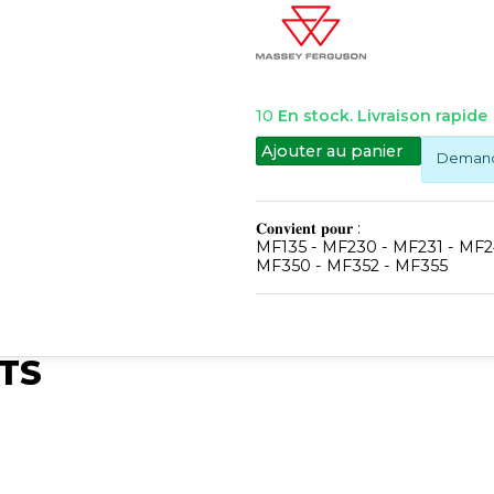
10
En stock. Livraison rapide
Ajouter au panier
Demande
𝐂𝐨𝐧𝐯𝐢𝐞𝐧𝐭 𝐩𝐨𝐮𝐫 :
MF135 - MF230 - MF231 - MF2
MF350 - MF352 - MF355
TS
Publié
Publié
Synchro Irium
Publié
ium
Synchro Irium
Synchro I
𝐋𝐨𝐧𝐠𝐮𝐞𝐮𝐫 : 1493MM
𝐮𝐫 :
𝐋𝐨𝐧𝐠𝐞𝐮𝐫 : 1200MM
𝐋𝐚𝐫𝐠𝐞𝐮𝐫 : 13MM
𝐋𝐨𝐧𝐠𝐮𝐞𝐮