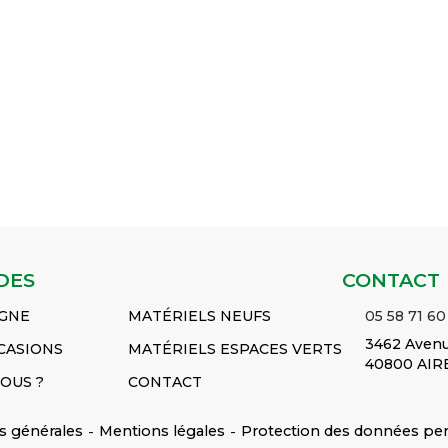
F230 -
𝐋𝐚𝐫𝐠𝐞𝐮𝐫 : 13MM 𝐂𝐨𝐧𝐯𝐢𝐞𝐧𝐭
𝐂𝐨𝐧𝐯𝐢𝐞𝐧𝐭 𝐩𝐨𝐮𝐫 :
𝐋𝐚𝐫𝐠𝐞𝐮𝐫
235 -
𝐩𝐨𝐮𝐫 : MF243 - MF253 -
MF365 - MF375 -
𝐂𝐨𝐧𝐯𝐢𝐞𝐧𝐭
F245 -
MF263 - MF340 -
MF385 - MF390 -
MF3050 - 
55 -
MF342 - MF350 -
MF398
Voir le
MF3065 - 
 le
MF352...
Voir le produit
produit
MF3075...
COURROIE TRAPEZ
COURROIE
PRÉFILTR
'EAU
Réf :
TRAPEZ
Réf :
1693746M1
Réf :
1693129M1
2
1693745M1
DES
CONTACT
IGNE
MATÉRIELS NEUFS
05 58 71 60
3462 Avenu
CASIONS
MATÉRIELS ESPACES VERTS
40800 AIR
OUS ?
CONTACT
s générales
-
Mentions légales
-
Protection des données pe