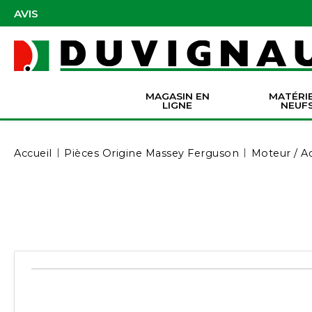
AVIS
MAGASIN EN
MATÉRI
LIGNE
NEUF
Masques et accessoires de protection
Pièces Origine Massey Ferguson
Dir
Batter
Serva
Co
Accueil
Pièces Origine Massey Ferguson
Moteur / A