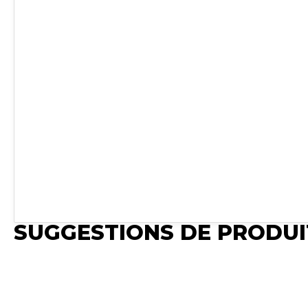
SUGGESTIONS DE PRODUI
Publié
Publié
Publié
Synchro Ir
Synchro Irium
Synchro Irium
𝐂𝐨𝐧𝐯𝐢𝐞𝐧𝐭 𝐩𝐨
𝐋𝐨𝐧𝐠𝐮𝐞𝐮𝐫 : 1150 mm
𝐂𝐨𝐧𝐯𝐢𝐞𝐧𝐭 𝐩𝐨𝐮𝐫 : MF 6235