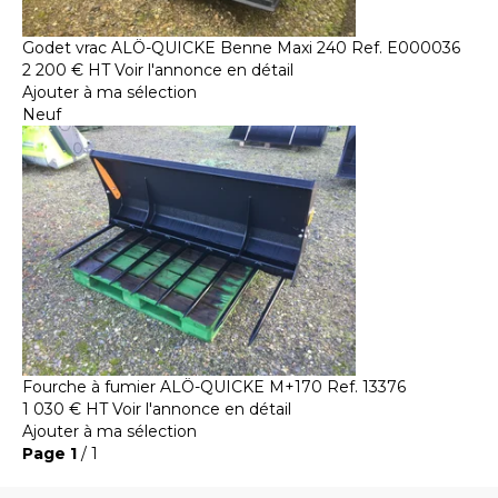
Godet vrac
ALÖ-QUICKE
Benne Maxi 240
Ref.
E000036
2 200
€
HT
Voir l'annonce en détail
Ajouter à ma sélection
Neuf
Fourche à fumier
ALÖ-QUICKE
M+170
Ref.
13376
1 030
€
HT
Voir l'annonce en détail
Ajouter à ma sélection
Page
1
/ 1