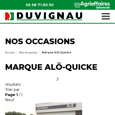
05 58 71 60 50
QUI SOMMES-NOUS ?
MATÉRIELS ESPACES VERTS
NOS OCCASIONS
Accueil
Nos occasions
Marque Alö-Quicke
MARQUE ALÖ-QUICKE
3
résultats
Trier par :
Page
1
/ 1
Neuf