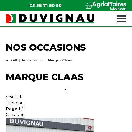
05 58 71 60 50
QUI SOMMES-NOUS ?
MATÉRIELS ESPACES VERTS
NOS OCCASIONS
Accueil
Nos occasions
Marque Claas
MARQUE CLAAS
1
résultat
Trier par :
Page
1
/ 1
Occasion