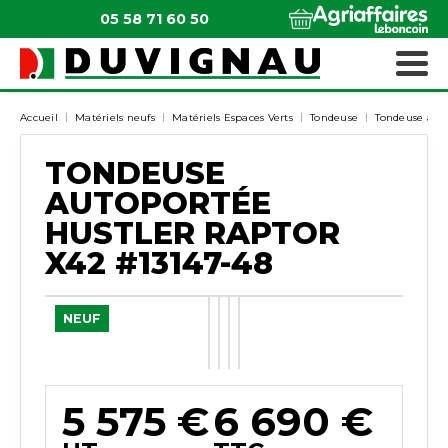
05 58 71 60 50
QUI SOMMES-NOUS ?
MATÉRIELS ESPACES VERTS
Accueil
Matériels neufs
Matériels Espaces Verts
Tondeuse
Tondeuse aut
TONDEUSE
AUTOPORTÉE
HUSTLER
RAPTOR
X42
#13147-48
NEUF
5 575
€
6 690
€