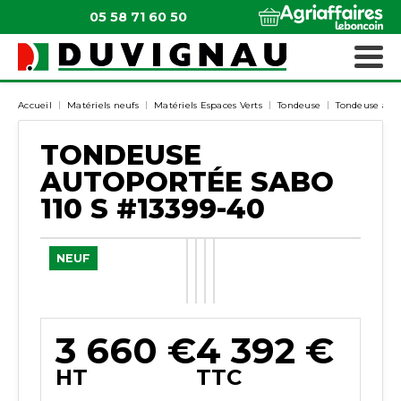
05 58 71 60 50
QUI SOMMES-NOUS ?
MATÉRIELS ESPACES VERTS
Accueil
Matériels neufs
Matériels Espaces Verts
Tondeuse
Tondeuse aut
TONDEUSE
AUTOPORTÉE
SABO
110 S
#13399-40
NEUF
3 660
€
4 392
€
HT
TTC