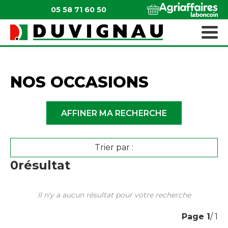
05 58 71 60 50
QUI SOMMES-NOUS ?
MATÉRIELS ESPACES VERTS
NOS OCCASIONS
AFFINER MA RECHERCHE
Trier par :
0
résultat
Il n'y a aucun résultat pour votre recherche
Page
1
/ 1