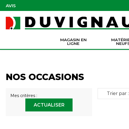
AVIS
MAGASIN EN
MATÉRI
LIGNE
NEUF
Masques et accessoires de protection
Pièces Origine Massey Ferguson
Dir
Batter
Serva
Co
NOS OCCASIONS
Trier par :
Mes critères :
ACTUALISER