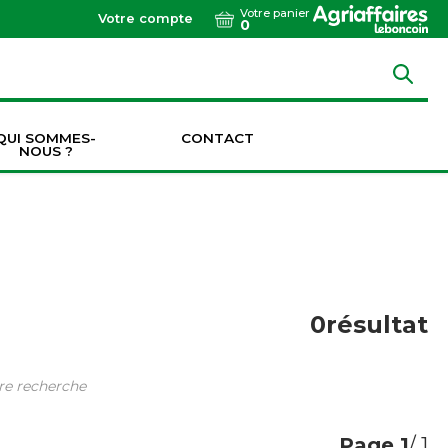
Votre panier
Votre compte
0
QUI SOMMES-
CONTACT
NOUS ?
Dents de vibroculteurs / cultivateurs / décompacteurs
Socs de vibroculteurs / cultivateurs / décompacteurs
Transmissions & Accouplements
0
résultat
tre recherche
Page
1
/ 1