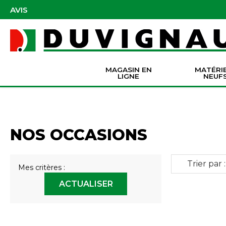
AVIS
MAGASIN EN
MATÉRI
LIGNE
NEUF
Masques et accessoires de protection
Pièces Origine Massey Ferguson
Dir
Batter
Serva
Co
NOS OCCASIONS
Trier par :
Mes critères :
ACTUALISER