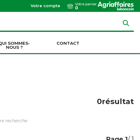
Votre panier
Votre compte
0
QUI SOMMES-
CONTACT
NOUS ?
Dents de vibroculteurs / cultivateurs / décompacteurs
Socs de vibroculteurs / cultivateurs / décompacteurs
Transmissions & Accouplements
0
résultat
tre recherche
Page
1
/ 1