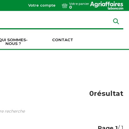
Votre panier
Votre compte
0
QUI SOMMES-
CONTACT
NOUS ?
Dents de vibroculteurs / cultivateurs / décompacteurs
Socs de vibroculteurs / cultivateurs / décompacteurs
Transmissions & Accouplements
0
résultat
tre recherche
Page
1
/ 1