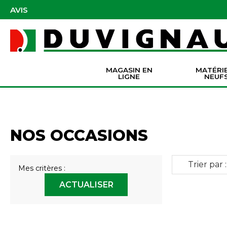
AVIS
MAGASIN EN
MATÉRI
LIGNE
NEUF
Masques et accessoires de protection
Pièces Origine Massey Ferguson
Dir
Batter
Serva
Co
NOS OCCASIONS
Trier par :
Mes critères :
ACTUALISER