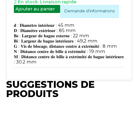
2
En stock. Livraison rapide
Ajouter au panier
Demande d'informations
𝐝 : 𝐃𝐢𝐚𝐦𝐞̀𝐭𝐫𝐞 𝐢𝐧𝐭𝐞́𝐫𝐢𝐞𝐮𝐫 : 45 mm
𝐃 : 𝐃𝐢𝐚𝐦𝐞̀𝐭𝐫𝐞 𝐞𝐱𝐭𝐞́𝐫𝐢𝐞𝐮𝐫 : 85 mm
𝐁𝐞 : 𝐋𝐚𝐫𝐠𝐞𝐮𝐫 𝐝𝐞 𝐛𝐚𝐠𝐮𝐞 𝐞𝐱𝐭𝐞𝐫𝐧𝐞 : 22 mm
𝐁𝐢 : 𝐋𝐚𝐫𝐠𝐞𝐮𝐫 𝐝𝐞 𝐛𝐚𝐠𝐮𝐞 𝐢𝐧𝐭𝐞́𝐫𝐢𝐞𝐮𝐫𝐞 : 49,2 mm
𝐆 : 𝐕𝐢𝐬 𝐝𝐞 𝐛𝐥𝐨𝐜𝐚𝐠𝐞, 𝐝𝐢𝐬𝐭𝐚𝐧𝐜𝐞 𝐜𝐞𝐧𝐭𝐫𝐞 𝐚̀ 𝐞𝐱𝐭𝐫𝐞́𝐦𝐢𝐭𝐞́ : 8 mm
𝐍 : 𝐃𝐢𝐬𝐭𝐚𝐧𝐜𝐞 𝐜𝐞𝐧𝐭𝐫𝐞 𝐝𝐞 𝐛𝐢𝐥𝐥𝐞 𝐚̀ 𝐞𝐱𝐭𝐫𝐞́𝐦𝐢𝐭𝐞́ : 19 mm
𝐌 : 𝐃𝐢𝐬𝐭𝐚𝐧𝐜𝐞 𝐜𝐞𝐧𝐭𝐫𝐞 𝐝𝐞 𝐛𝐢𝐥𝐥𝐞 𝐚̀ 𝐞𝐱𝐭𝐫𝐞́𝐦𝐢𝐭𝐞́ 𝐝𝐞 𝐛𝐚𝐠𝐮𝐞 𝐢𝐧𝐭𝐞́𝐫𝐢𝐞𝐮𝐫𝐞
: 30.2 mm
SUGGESTIONS DE
PRODUITS
Publié
Publié
Publié
P
Publié
Publié
Synchro
Synchro
Synchro
S
Synchro
Synchro
Irium
Irium
Irium
I
Irium
Irium
𝐂𝐨𝐦𝐩𝐫𝐞𝐧𝐝 :
𝐃𝐞́𝐭𝐚𝐢𝐥𝐬 𝐝𝐮
𝐃𝐞́𝐭𝐚𝐢𝐥𝐬 𝐝𝐮
𝐃
𝐓𝐲𝐩𝐞 𝐝𝐞
𝐓𝐲𝐩𝐞 𝐝𝐞
Paliers de
𝐩𝐫𝐨𝐝𝐮𝐢𝐭 : Le
𝐩𝐫𝐨𝐝𝐮𝐢𝐭 : Le
𝐩