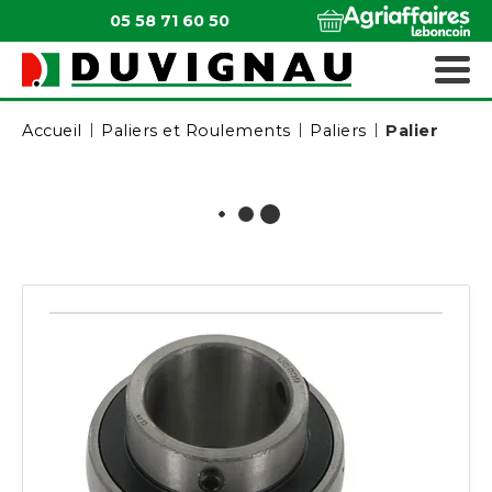
05 58 71 60 50
QUI SOMMES-NOUS ?
MATÉRIELS ESPACES VERTS
Accueil
Paliers et Roulements
Paliers
Palier