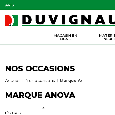
AVIS
MAGASIN EN
MATÉRI
LIGNE
NEUF
Masques et accessoires de protection
Pièces Origine Massey Ferguson
Dir
Batter
Serva
Co
NOS OCCASIONS
Accueil
Nos occasions
Marque Anova
MARQUE ANOVA
3
résultats