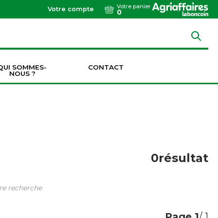
Votre panier
Votre compte
0
QUI SOMMES-
CONTACT
NOUS ?
Dents de vibroculteurs / cultivateurs / décompacteurs
Socs de vibroculteurs / cultivateurs / décompacteurs
Transmissions & Accouplements
0
résultat
tre recherche
Page
1
/ 1