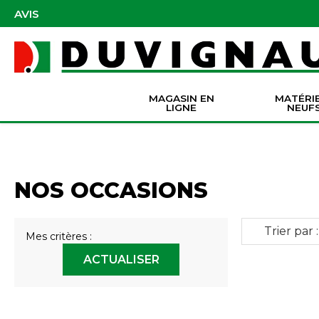
AVIS
MAGASIN EN
MATÉRI
LIGNE
NEUF
Masques et accessoires de protection
Pièces Origine Massey Ferguson
Dir
Batter
Serva
Co
NOS OCCASIONS
Trier par :
Mes critères :
ACTUALISER