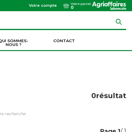
Votre panier
Votre compte
0
QUI SOMMES-
CONTACT
NOUS ?
Dents de vibroculteurs / cultivateurs / décompacteurs
Socs de vibroculteurs / cultivateurs / décompacteurs
Transmissions & Accouplements
0
résultat
tre recherche
Page
1
/ 1