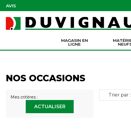
AVIS
MAGASIN EN
MATÉRI
LIGNE
NEUF
Masques et accessoires de protection
Pièces Origine Massey Ferguson
Dir
Batter
Serva
Co
NOS OCCASIONS
Trier par :
Mes critères :
ACTUALISER