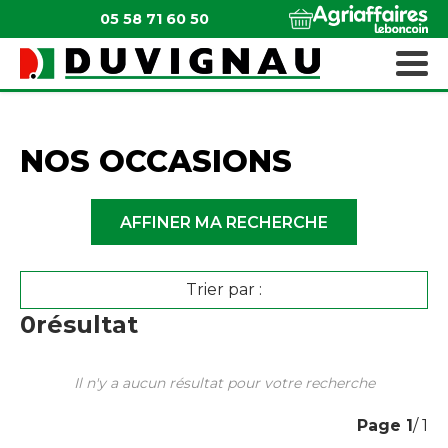
05 58 71 60 50
QUI SOMMES-NOUS ?
MATÉRIELS ESPACES VERTS
NOS OCCASIONS
AFFINER MA RECHERCHE
Trier par :
0
résultat
Il n'y a aucun résultat pour votre recherche
Page
1
/ 1