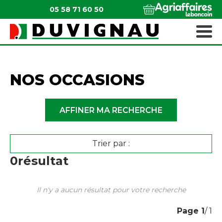
05 58 71 60 50
QUI SOMMES-NOUS ?
MATÉRIELS ESPACES VERTS
NOS OCCASIONS
AFFINER MA RECHERCHE
Trier par :
0
résultat
Il n'y a aucun résultat pour votre recherche
Page
1
/ 1