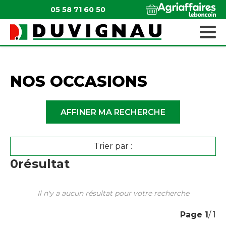
05 58 71 60 50
QUI SOMMES-NOUS ?
MATÉRIELS ESPACES VERTS
NOS OCCASIONS
AFFINER MA RECHERCHE
Trier par :
0
résultat
Il n'y a aucun résultat pour votre recherche
Page
1
/ 1